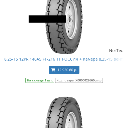
NorTec
8,25-15 12PR 146A5 FT-216 TT РОССИЯ + Камера 8,25-15 вентиль
12 920.60 р.
На складе 1 шт.
Код товара:
Х0000028660cmp