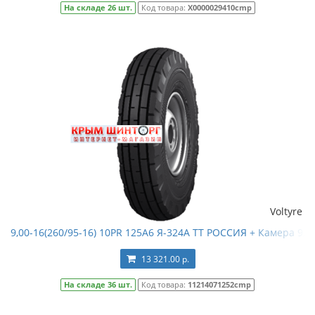
На складе 26 шт.
Код товара:
Х0000029410cmp
Voltyre
9,00-16(260/95-16) 10PR 125A6 Я-324А TT РОССИЯ + Камера 9,00
13 321.00 р.
На складе 36 шт.
Код товара:
11214071252cmp