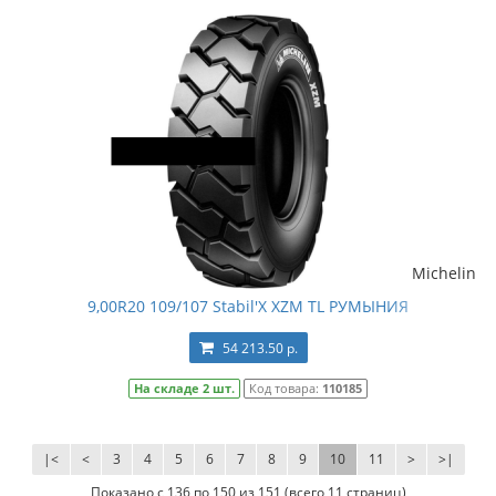
Michelin
9,00R20 109/107 Stabil'X XZM TL РУМЫНИЯ
54 213.50 р.
На складе 2 шт.
Код товара:
110185
|<
<
3
4
5
6
7
8
9
10
11
>
>|
Показано с 136 по 150 из 151 (всего 11 страниц)