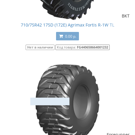
BKT
710/75R42 175D (172E) Agrimax Fortis R-1W TL
0.00 р.
Нет в наличии
Код товара:
FG440658664001232
Forerunner