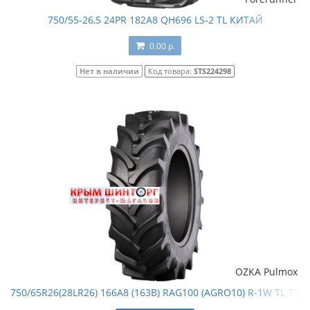
750/55-26,5 24PR 182A8 QH696 LS-2 TL КИТАЙ
0.00 р.
Нет в наличии
Код товара:
STS224298
OZKA Pulmox
750/65R26(28LR26) 166A8 (163B) RAG100 (AGRO10) R-1W TL ТУ