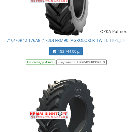
OZKA Pulmox
710/70R42 176A8 (173D) FRM90 (AGROLOX) R-1W TL ТУРЦИЯ
183 744.00 р.
На складе 4 шт.
Код товара:
UR7042710302PLX