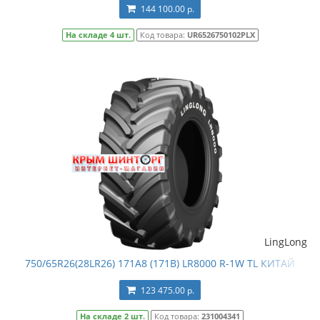
144 100.00 р.
На складе 4 шт.
Код товара:
UR6526750102PLX
LingLong
750/65R26(28LR26) 171A8 (171B) LR8000 R-1W TL КИТАЙ
123 475.00 р.
На складе 2 шт.
Код товара:
231004341